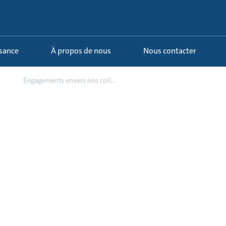
ssance
À propos de nous
Nous contacter
os
Engagements envers nos coll...