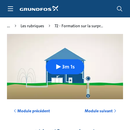
Aller
au
menu
principal
Les rubriques
72 - Formation sur la surpr...
3m 1s
Module précédent
Module suivant