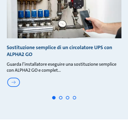
Sostituzione semplice di un circolatore UPS con
S
ALPHA2 GO
c
i
Guarda l’installatore eseguire una sostituzione semplice
L'
con ALPHA2 GO e complet
un