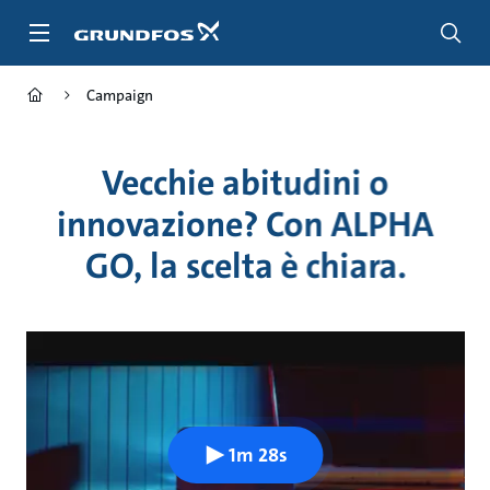
Salta
al
contenuto
principale
Campaign
Vecchie abitudini o
innovazione? Con ALPHA
GO, la scelta è chiara.
1m 28s