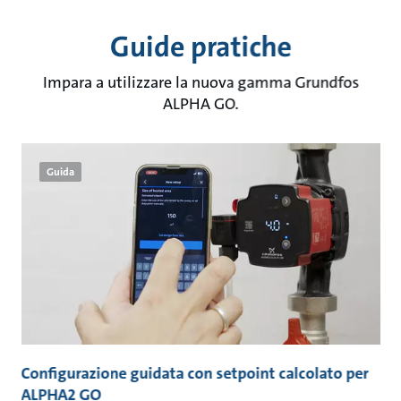
Guide pratiche
Impara a utilizzare la nuova gamma Grundfos
ALPHA GO.
Guida
s
Configurazione guidata con setpoint calcolato per
C
ALPHA2 GO
A