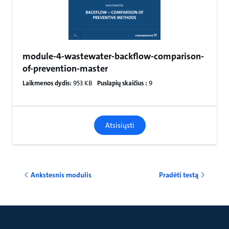
module-4-wastewater-backflow-comparison-
of-prevention-master
Laikmenos dydis:
953 KB
Puslapių skaičius :
9
Atsisiųsti
Ankstesnis modulis
Pradėti testą