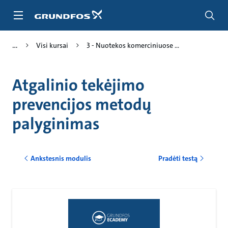
Pereiti
prie
pagrindinio
turinio
Visi kursai
3 - Nuotekos komerciniuose ...
Atgalinio tekėjimo
prevencijos metodų
palyginimas
Ankstesnis modulis
Pradėti testą