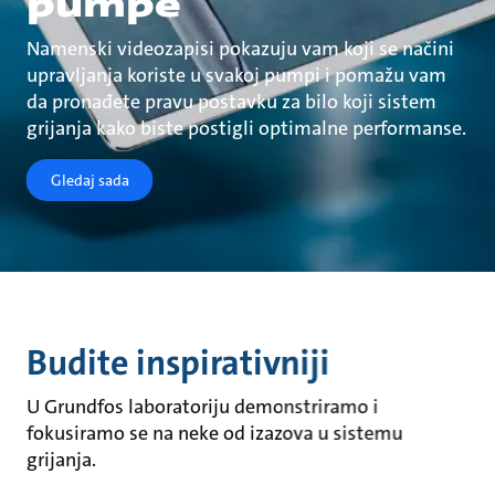
pumpe
Namenski videozapisi pokazuju vam koji se načini
upravljanja koriste u svakoj pumpi i pomažu vam
da pronađete pravu postavku za bilo koji sistem
grijanja kako biste postigli optimalne performanse.
Gledaj sada
Budite inspirativniji
U Grundfos laboratoriju demonstriramo i
fokusiramo se na neke od izazova u sistemu
grijanja.