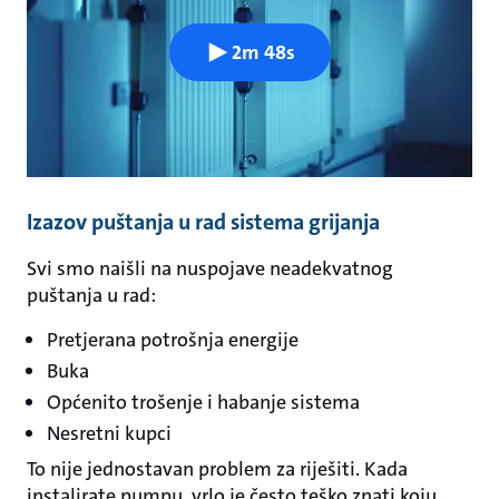
2m 48s
Izazov puštanja u rad sistema grijanja
Svi smo naišli na nuspojave neadekvatnog
puštanja u rad:
Pretjerana potrošnja energije
Buka
Općenito trošenje i habanje sistema
Nesretni kupci
To nije jednostavan problem za riješiti. Kada
instalirate pumpu, vrlo je često teško znati koju