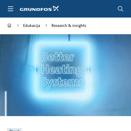
Idi
na
glavni
sadržaj
Edukacija
Research & insights