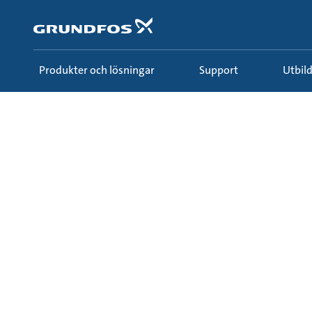
Gå
till
huvudinnehållet
Produkter och lösningar
Support
Utbi
Utbildning & inspiration
Ecademy
Alla kurse