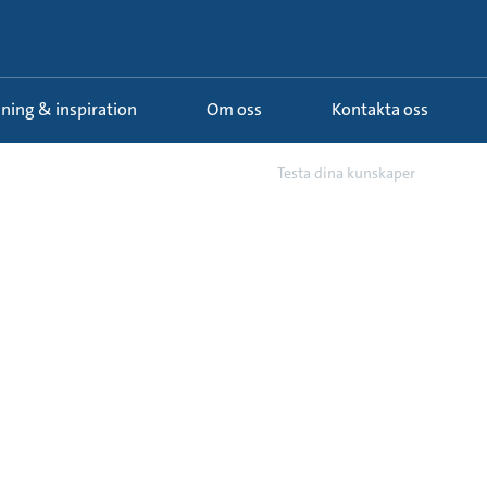
ldning & inspiration
Om oss
Kontakta oss
r
13 - Hydraulikens grunder o...
Testa dina kunskaper