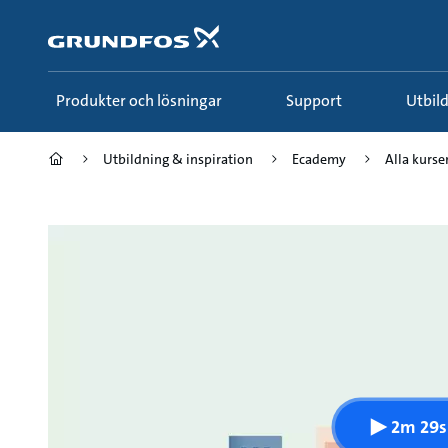
Gå
till
huvudinnehållet
Produkter och lösningar
Support
Utbi
Utbildning & inspiration
Ecademy
Alla kurse
2m 29s