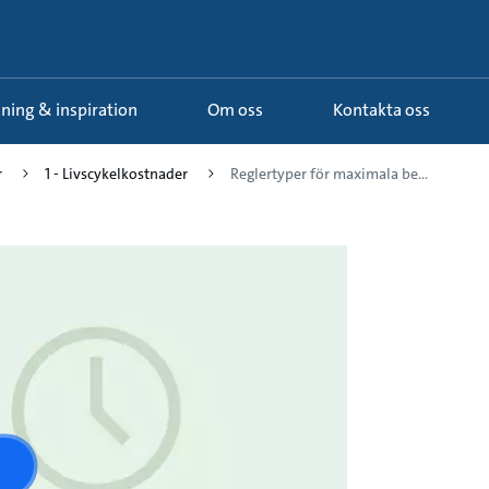
ldning & inspiration
Om oss
Kontakta oss
r
1 - Livscykelkostnader
Reglertyper för maximala be...