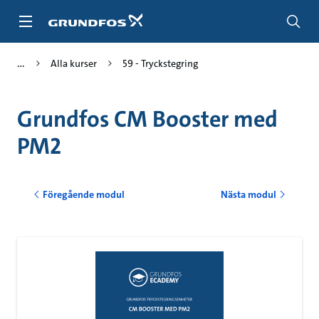
Gå
till
huvudinnehållet
Alla kurser
59 - Tryckstegring
Grundfos CM Booster med
PM2
Föregående modul
Nästa modul