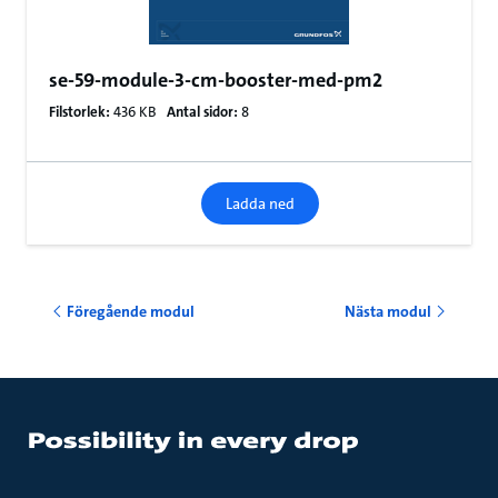
se-59-module-3-cm-booster-med-pm2
Filstorlek:
436 KB
Antal sidor:
8
Ladda ned
Föregående modul
Nästa modul