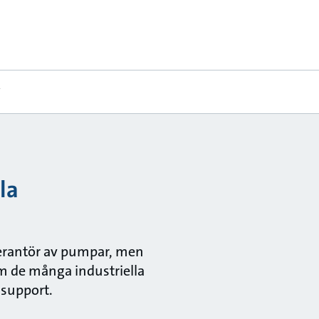
Y
la
erantör av pumpar, men
m de många industriella
 support.