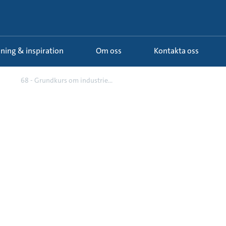
ldning & inspiration
Om oss
Kontakta oss
r
68 - Grundkurs om industrie...