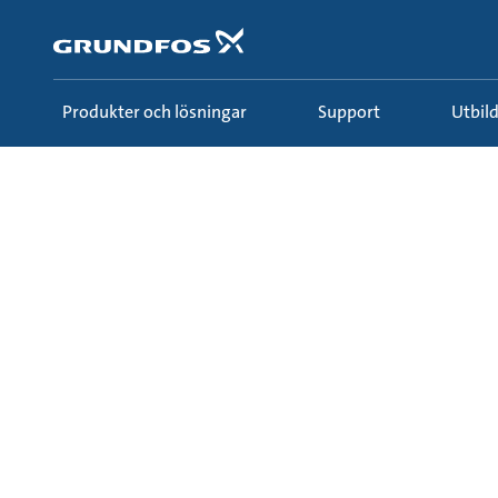
Gå
till
huvudinnehållet
Produkter och lösningar
Support
Utbi
Utbildning & inspiration
Ecademy
Alla kurse