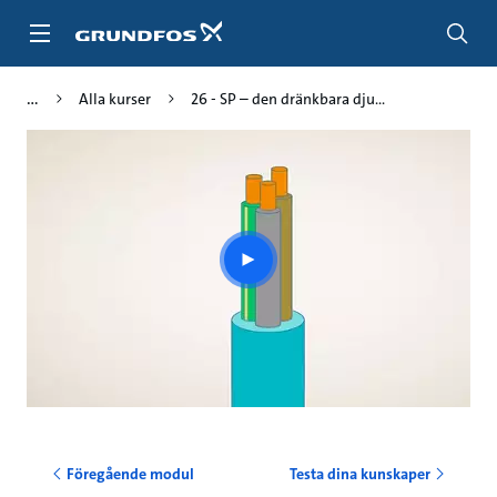
Gå
till
huvudinnehållet
Alla kurser
26 - SP – den dränkbara dju...
Play
video
Föregående modul
Testa dina kunskaper