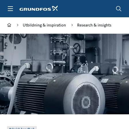
Gå
till
huvudinnehållet
Utbildning & inspiration
Research & insights