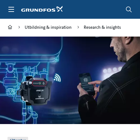
Gå
till
huvudinnehållet
Utbildning & inspiration
Research & insights