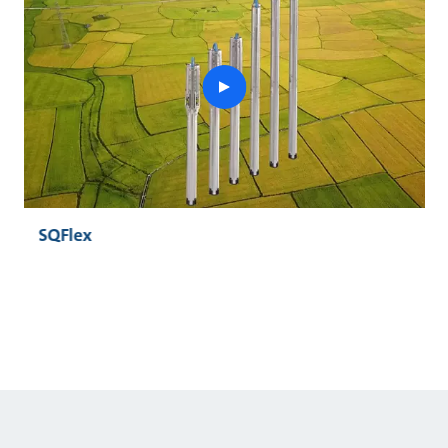
play
button
SQFlex