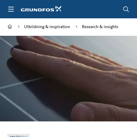
Gå
till
huvudinnehållet
Utbildning & inspiration
Research & insights