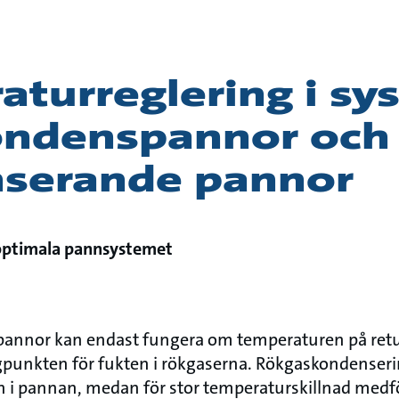
aturreglering i sy
ndenspannor och 
serande pannor
 optimala pannsystemet
pannor kan endast fungera om temperaturen på retur
ggpunkten för fukten i rökgaserna. Rökgaskondenser
 i pannan, medan för stor temperaturskillnad medfö