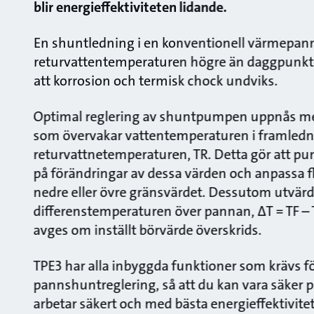
blir energieffektiviteten lidande.
En shuntledning i en konventionell värmepann
returvattentemperaturen högre än daggpunkte
att korrosion och termisk chock undviks.
Optimal reglering av shuntpumpen uppnås me
som övervakar vattentemperaturen i framledn
returvattnetemperaturen, TR. Detta gör att p
på förändringar av dessa värden och anpassa fl
nedre eller övre gränsvärdet. Dessutom utvär
differenstemperaturen över pannan, ΔT = TF – 
avges om inställt börvärde överskrids.
TPE3 har alla inbyggda funktioner som krävs f
pannshuntreglering, så att du kan vara säker p
arbetar säkert och med bästa energieffektivitet