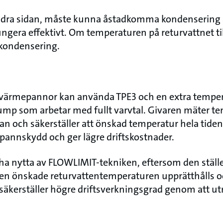
dra sidan, måste kunna åstadkomma kondensering a
ngera effektivt. Om temperaturen på returvattnet til
n kondensering.
ärmepannor kan använda TPE3 och en extra temperat
ump som arbetar med fullt varvtal. Givaren mäter t
nan och säkerställer att önskad temperatur hela tiden
 pannskydd och ger lägre driftskostnader.
a nytta av FLOWLIMIT-tekniken, eftersom den ställe
den önskade returvattentemperaturen upprätthålls oc
säkerställer högre driftsverkningsgrad genom att ut