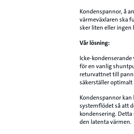
Kondenspannor, å an
värmeväxlaren ska fu
sker liten eller inge
Vår lösning:
Icke-kondenserande v
för en vanlig shuntp
returvattnet till pan
säkerställer optimalt
Kondenspannor kan h
systemflödet så att 
kondensering. Detta 
den latenta värmen.