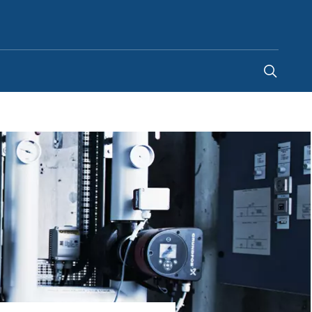
Sweden
-
SV