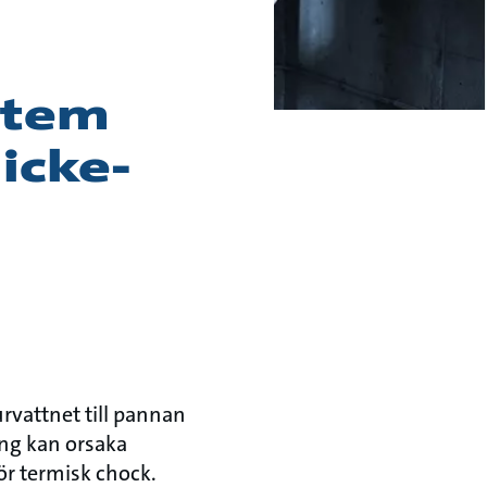
stem
icke-
vattnet till pannan
ing kan orsaka
r termisk chock.