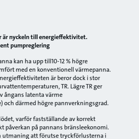
är nyckeln till energieffektivitet.
igent pumpreglering
nna kan ha upp till10-12 % högre
jämfört med en konventionell värmepanna.
rgieffektiviteten är beror dock i stor
urvattentemperaturen, TR. Lägre TR ger
av ångans latenta värme
) och därmed högre pannverkningsgrad.
ödet, varför fastställande av korrekt
ekt påverkan på pannans bränsleekonomi.
 utmaning att förutse tryckförlusterna i