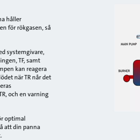
a håller
n för rökgasen, så
d systemgivare,
ingen, TF, samt
umpen kan reagera
ödet när TR når det
deras
TR, och en varning
ör optimal
å att din panna
.