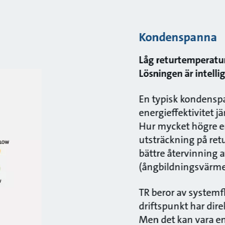
Kondenspanna
Låg returtemperatur 
Lösningen är intell
En typisk kondenspa
energieffektivitet 
Hur mycket högre ene
utsträckning på ret
bättre återvinning 
(ångbildningsvärme
TR beror av systemfl
driftspunkt har dir
Men det kan vara en