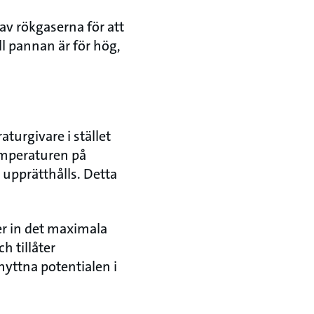
v rökgaserna för att
l pannan är för hög,
urgivare i stället
emperaturen på
 upprätthålls. Detta
r in det maximala
h tillåter
nyttna potentialen i