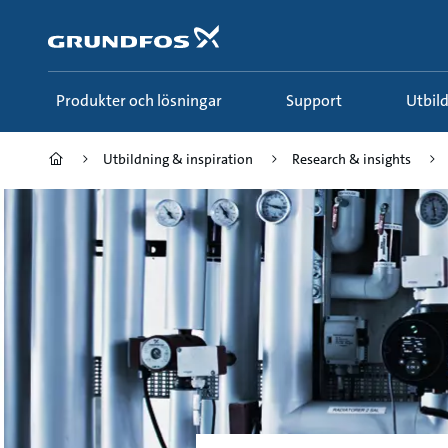
Gå
till
huvudinnehållet
Produkter och lösningar
Support
Utbi
Utbildning & inspiration
Research & insights