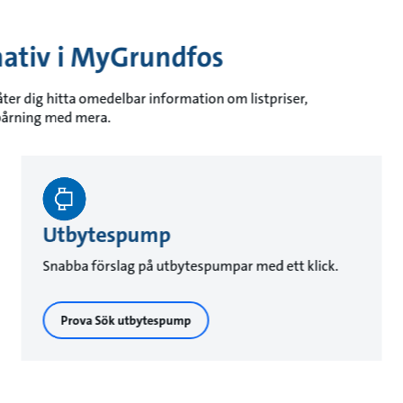
nativ i MyGrundfos
er dig hitta omedelbar information om listpriser,
spårning med mera.
Utbytespump
Snabba förslag på utbytespumpar med ett klick.
Prova Sök utbytespump