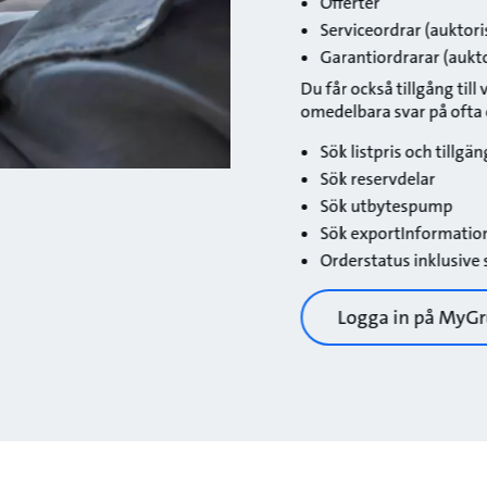
Offerter
Serviceordrar (auktori
Garantiordrarar (aukto
Du får också tillgång til
omedelbara svar på ofta 
Sök listpris och tillgä
Sök reservdelar
Sök utbytespump
Sök exportInformatio
Orderstatus inklusive
Logga in på MyG