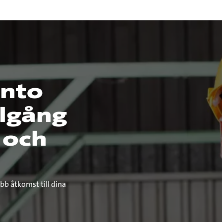
onto
llgång
 och
b åtkomst till dina