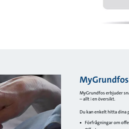
MyGrundfos ä
MyGrundfos erbjuder snab
– allt i en översikt.
Du kan enkelt hitta dina 
Förfrågningar om offer