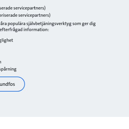
serade servicepartners)
riserade servicepartners)
l våra populära självbetjäningsverktyg som ger dig
efterfrågad information:
nglighet
n
 spårning
rundfos