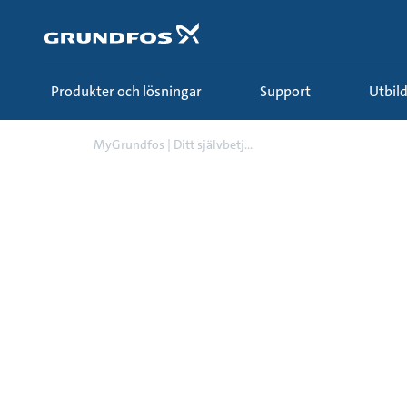
Gå
till
huvudinnehållet
Produkter och lösningar
Support
Utbi
MyGrundfos | Ditt självbetj...