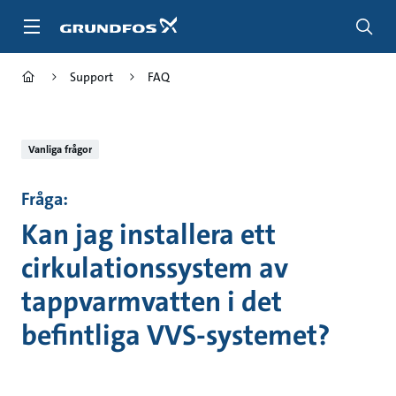
Gå
till
huvudinnehållet
Support
FAQ
Vanliga frågor
Fråga:
Kan jag installera ett
cirkulationssystem av
tappvarmvatten i det
befintliga VVS-systemet?