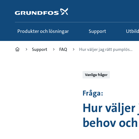
Gå
till
huvudinnehållet
Produkter och lösningar
Support
Utbi
Support
FAQ
Hur väljer jag rätt pumplös...
Vanliga frågor
Fråga:
Hur väljer
behov och