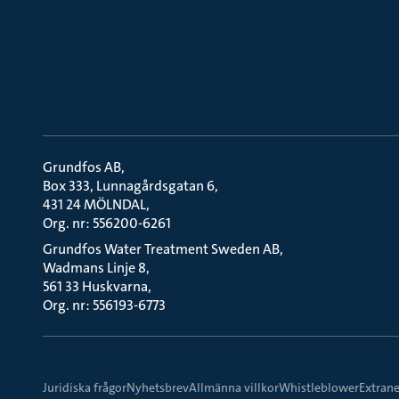
Grundfos AB
Box 333, Lunnagårdsgatan 6
431 24 MÖLNDAL
Org. nr: 556200-6261
Grundfos Water Treatment Sweden AB
Wadmans Linje 8
561 33 Huskvarna
Org. nr: 556193-6773
Juridiska frågor
Nyhetsbrev
Allmänna villkor
Whistleblower
Extrane