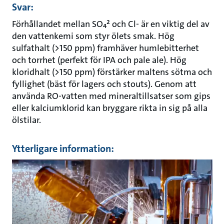
Svar:
Förhållandet mellan SO₄² och Cl- är en viktig del av
den vattenkemi som styr ölets smak. Hög
sulfathalt (>150 ppm) framhäver humlebitterhet
och torrhet (perfekt för IPA och pale ale). Hög
kloridhalt (>150 ppm) förstärker maltens sötma och
fyllighet (bäst för lagers och stouts). Genom att
använda RO-vatten med mineraltillsatser som gips
eller kalciumklorid kan bryggare rikta in sig på alla
ölstilar.
Ytterligare information: