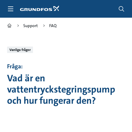
Gå
till
huvudinnehållet
Support
FAQ
Vanliga frågor
Fråga:
Vad är en
vattentryckstegringspump
och hur fungerar den?