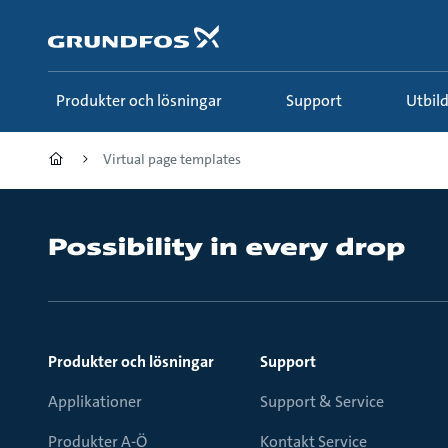
Gå
till
huvudinnehållet
Produkter och lösningar
Support
Utbi
Virtual page templates
Produkter och lösningar
Support
Applikationer
Support & Service
Produkter A-Ö
Kontakt Service