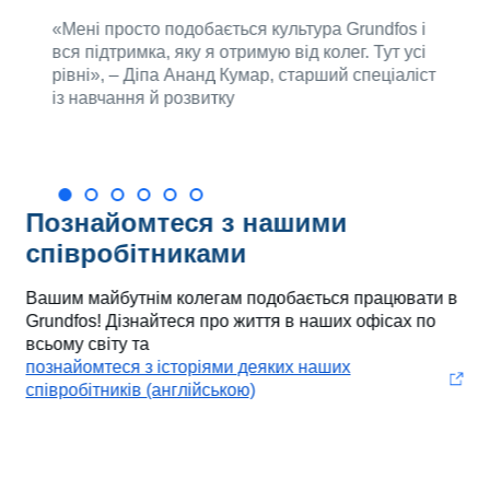
ом у
«Мені просто подобається культура Grundfos і
«Я хо
вся підтримка, яку я отримую від колег. Тут усі
найе
н,
рівні», – Діпа Ананд Кумар, старший спеціаліст
веден
із навчання й розвитку
Пурні
тест
Познайомтеся з нашими
співробітниками
Вашим майбутнім колегам подобається працювати в
Grundfos! Дізнайтеся про життя в наших офісах по
всьому світу та
познайомтеся з історіями деяких наших
співробітників (англійською)