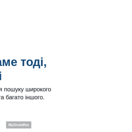
ме тоді,
і
я пошуку широкого
та багато іншого.
Ва
MyGrundfos