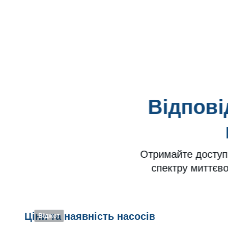
Відпові
Отримайте доступ
спектру миттєвої
Ціни та наявність насосів
Віджет