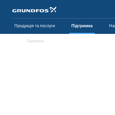
Перейти
до
основного
контенту
Продукція та послуги
Підтримка
Н
Підтримка