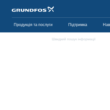
Перейти
до
основного
контенту
Продукція та послуги
Підтримка
На
Підтримка
Швидкий пошук інформації