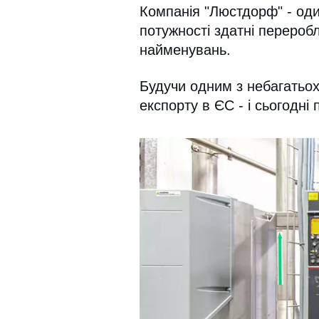
Компанія "Люстдорф" - один
потужності здатні перероб
найменувань.
Будучи одним з небагатьох
експорту в ЄС - і сьогодні 