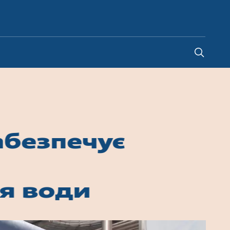
Ukraine
-
UK
абезпечує
ня води