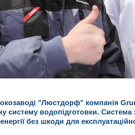
локозаводі "Люстдорф" компанія Gru
ну систему водопідготовки. Система
нергії без шкоди для експлуатаційно