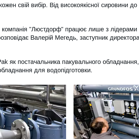
кожен свій вибір. Від високоякісної сировини д
 компанія "Люстдорф" працює лише з лідерами 
розповідає Валерій Мегедь, заступник директора
ak як постачальника пакувального обладнання, A
обладнання для водопідготовки.