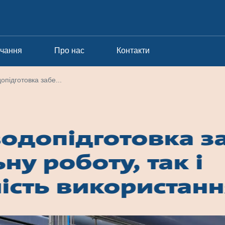
вчання
Про нас
Контакти
опідготовка забе...
водопідготовка з
ьну роботу, так і
ість використан