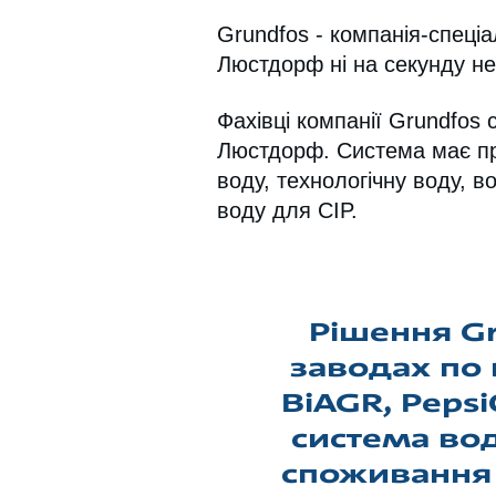
Grundfos - компанія-спеціа
Люстдорф ні на секунду н
Фахівці компанії Grundfos
Люстдорф. Система має про
воду, технологічну воду, в
воду для CIP.
Рішення G
заводах по в
BiAGR, Pepsi
система во
споживання 