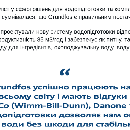
ліст у сфері рішень для водопідготовки та компл
е сумнівалася, що Grundfos є правильним поста
 спроектували нову систему водопідготовки відп
дуктивність 85 м3/год і забезпечує як питну, та
оду для інгредієнтів, охолоджувальну воду, воду
rundfos успішно працюють н
сьому світу і мають відгуки 
Co (Wimm-Bill-Dunn), Danone
допідготовки дозволяє нам о
води без шкоди для стабільн