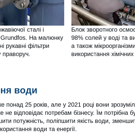
жавіючої сталі і
Блок зворотного осмо
ю Grundfos. На малюнку
98% солей у воді та в
ні рукавні фільтри
а також мікроорганізми
у праворуч.
використання хімічних
ня води
же понад 25 років, але у 2021 році вони зрозумі
е не відповідає потребам бізнесу. Їм потрібна 
ити потужність, поліпшити якість води, зменшит
користання води та енергії.