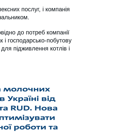
ексних послуг, і компанія
чальником.
овідно до потреб компанії
к і господарсько-побутову
 для підживлення котлів і
а молочних
в Україні від
 та RUD. Нова
птимізувати
ої роботи та