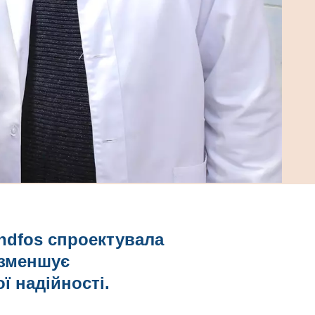
ndfos спроектувала
 зменшує
ї надійності.