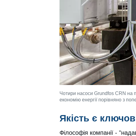
Чотири насоси Grundfos CRN на п
економію енергії порівняно з поп
Якість є ключо
Філософія компанії - "нада