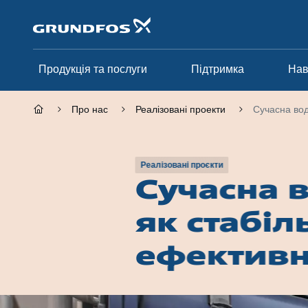
Перейти
до
основного
контенту
Продукція та послуги
Підтримка
На
Про нас
Реалізовані проекти
Сучасна вод
Реалізовані проєкти
Сучасна 
як стабіл
ефективн