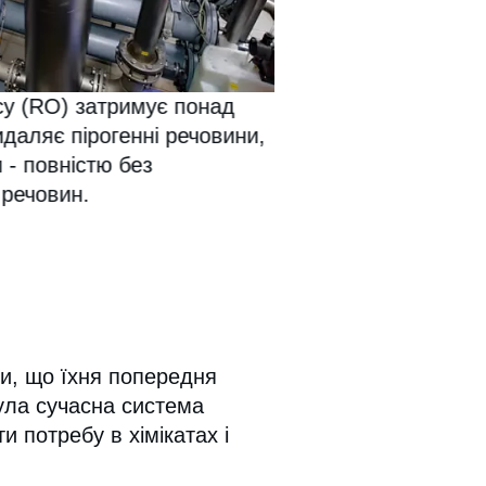
су (RO) затримує понад
идаляє пірогенні речовини,
 - повністю без
 речовин.
ли, що їхня попередня
була сучасна система
и потребу в хімікатах і