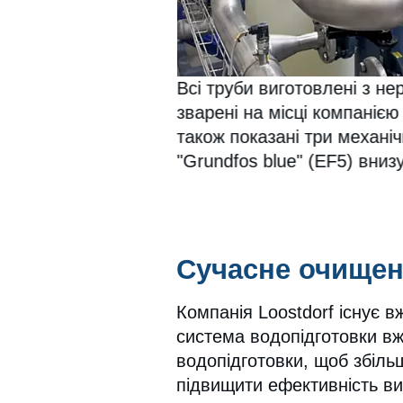
Всі труби виготовлені з нер
зварені на місці компаніє
також показані три механіч
"Grundfos blue" (EF5) вниз
Сучасне очищен
Компанія Loostdorf існує в
система водопідготовки вж
водопідготовки, щоб збільш
підвищити ефективність ви