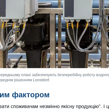
ередньому плані забезпечують безперебійну роботу водопос
ереднім рішенням Loostdorf.
вим фактором
вати споживачам незмінно якісну продукцію". І ц