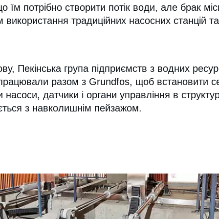
о їм потрібно створити потік води, але брак міс
використання традиційних насосних станцій та
ву, Пекінська група підприємств з водних ресурс
працювали разом з Grundfos, щоб встановити с
чи насоси, датчики і органи управління в структ
ється з навколишнім пейзажом.