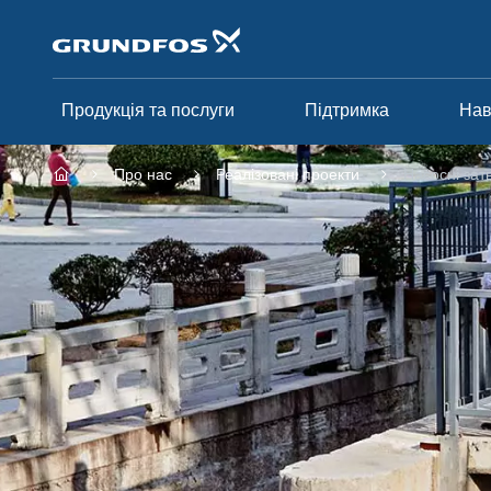
Перейти
до
основного
контенту
Продукція та послуги
Підтримка
На
Про нас
Реалізовані проекти
Насосні зат