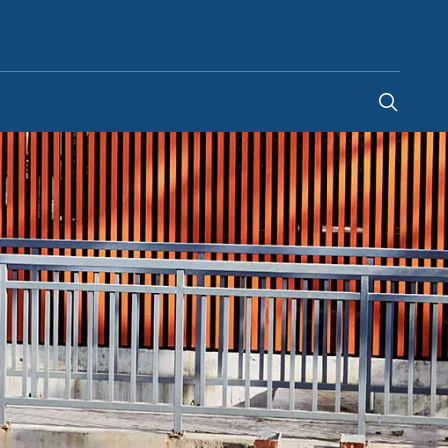
Ukraine
-
UK