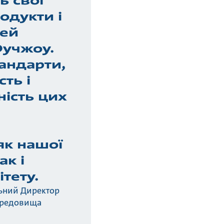
ь свої
одукти і
цей
Фучжоу.
тандарти,
сть і
ність цих
як нашої
ак і
тету.
льний Директор
ередовища