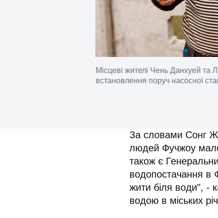
Місцеві жителі Чень Данхуей та 
встановлення поруч насосної стан
За словами Сонг Жі
людей Фучжоу мало 
також є Генеральн
водопостачання в 
жити біля води", -
водою в міських рі