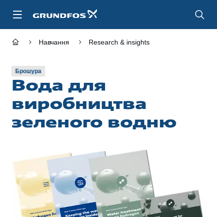
Перейти
до
основного
контенту
Навчання
Research & insights
Брошура
Вода для
виробництва
зеленого водню