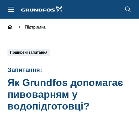
Перейти
до
основного
контенту
Підтримка
Поширені запитання
Запитання:
Як Grundfos допомагає
пивоварням у
водопідготовці?