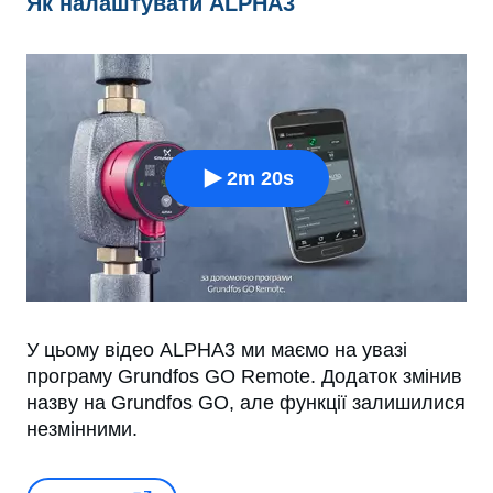
Як налаштувати ALPHA3
2m 20s
У цьому відео ALPHA3 ми маємо на увазі
програму Grundfos GO Remote. Додаток змінив
назву на Grundfos GO, але функції залишилися
незмінними.