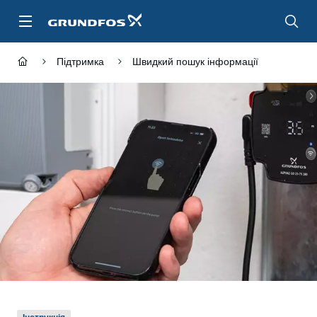
Перейти
до
основного
контенту
Підтримка
Швидкий пошук інформації