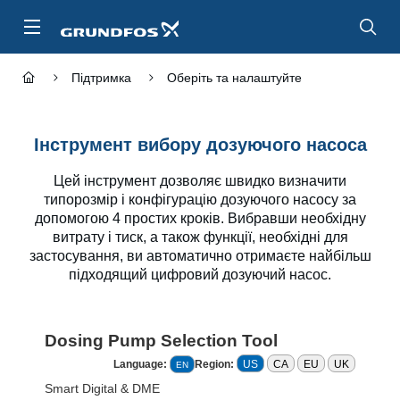
Перейти
до
основного
контенту
Підтримка
Оберіть та налаштуйте
Інструмент вибору дозуючого насоса
Цей інструмент дозволяє швидко визначити
типорозмір і конфігурацію дозуючого насосу за
допомогою 4 простих кроків. Вибравши необхідну
витрату і тиск, а також функції, необхідні для
застосування, ви автоматично отримаєте найбільш
підходящий цифровий дозуючий насос.
Dosing Pump Selection Tool
Language
:
Region:
US
CA
EU
UK
EN
Smart Digital & DME