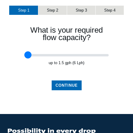
Step
1
Step
2
Step
3
Step
4
What is your required
flow capacity?
up to 1.5 gph (6 Lph)
CONTINUE