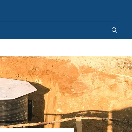
Belgium
-
FR
|
NL