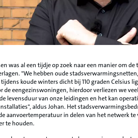
en was al een tijdje op zoek naar een manier om de
verlagen. "We hebben oude stadsverwarmingsnetten,
jdens koude winters dicht bij 110 graden Celsius ligt
or de eengezinswoningen, hierdoor verliezen we vee
de levensduur van onze leidingen en het kan opera
installaties", aldus Johan. Het stadsverwarmingsbed
e aanvoertemperatuur in delen van het netwerk te v
er te houden.