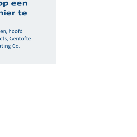
op een
ier te
sen, hoofd
cts, Gentofte
ating Co.