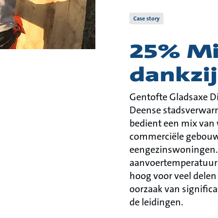
Case story
25% Mi
dankzi
Gentofte Gladsaxe Di
Deense stadsverwar
bedient een mix van
commerciële gebou
eengezinswoningen. B
aanvoertemperatuur 
hoog voor veel delen 
oorzaak van signific
de leidingen.