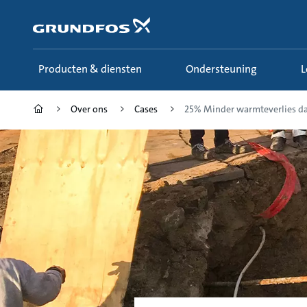
Ga
naar
hoofdinhoud
Producten & diensten
Ondersteuning
Over ons
Cases
25% Minder warmteverlies da.