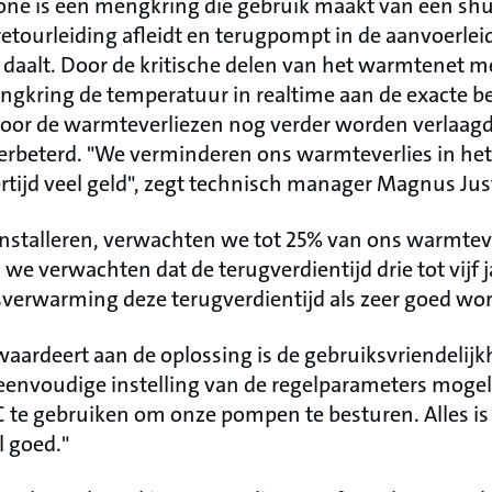
one is een mengkring die gebruik maakt van een sh
retourleiding afleidt en terugpompt in de aanvoerle
daalt. Door de kritische delen van het warmtenet m
gkring de temperatuur in realtime aan de exacte b
door de warmteverliezen nog verder worden verlaagd
rbeterd. "We verminderen ons warmteverlies in het
ertijd veel geld", zegt technisch manager Magnus Jus
installeren, verwachten we tot 25% van ons warmteve
e verwachten dat de terugverdientijd drie tot vijf jaa
dsverwarming deze terugverdientijd als zeer goed w
 waardeert aan de oplossing is de gebruiksvriendelij
nvoudige instelling van de regelparameters mogeli
 te gebruiken om onze pompen te besturen. Alles is
 goed."