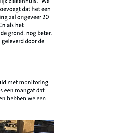
ijk ziekenhuis. "We
toevoegt dat het een
ing zal ongeveer 20
En als het
e grond, nog beter.
, geleverd door de
uld met monitoring
r is een mangat dat
ien hebben we een