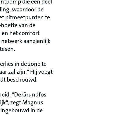
untpomp die een deel
iding, waardoor de
et pitmeetpunten te
ehoefte van de
 en het comfort
 netwerk aanzienlijk
tesen.
rlies in de zone te
r zal zijn." Hij voegt
ordt beschouwd.
kheid. "De Grundfos
jk", zegt Magnus.
 ingebouwd in de