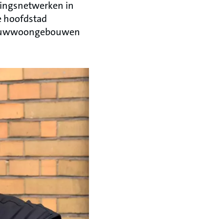
mingsnetwerken in
e hoofdstad
bouwwoongebouwen