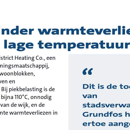
nder warmteverli
j lage temperatuu
strict Heating Co., een
mingsmaatschappij,
 woonblokken,
wen en
Dit is de 
ij piekbelasting is de
van
bijna 110°C, onnodig
stadsverwa
van de wijk, en de
ante warmteverliezen in
Grundfos h
ertoe aan