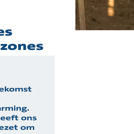
es
rzones
toekomst
rming.
eeft ons
gezet om