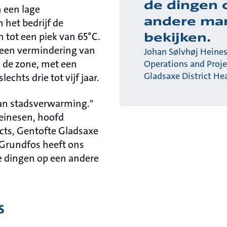
de dingen 
n een lage
andere man
het bedrijf de
bekijken.
 tot een piek van 65°C.
 een vermindering van
Johan Sølvhøj Heine
 de zone, met een
Operations and Proje
Gladsaxe District He
echts drie tot vijf jaar.
van stadsverwarming."
einesen, hoofd
cts, Gentofte Gladsaxe
 "Grundfos heeft ons
e dingen op een andere
s