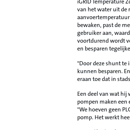
iGRID Temperature Z
van het water uit de 
aanvoertemperatuur 
bewaken, past de men
gebruiker aan, waar
voortdurend wordt ve
en besparen tegelijk
"Door deze shunt te 
kunnen besparen. En w
eraan toe dat in sta
Een deel van wat hij
pompen maken een ee
"We hoeven geen PLC
pomp. Het werkt heel