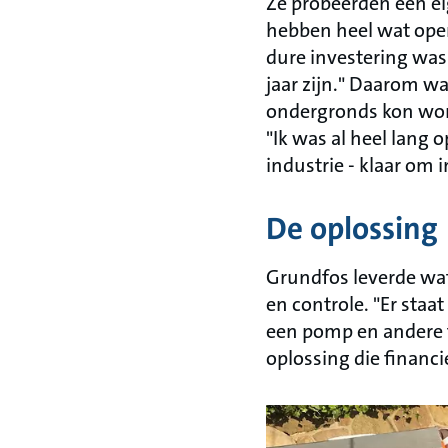
Ze probeerden een ei
hebben heel wat oper
dure investering was
jaar zijn." Daarom wa
ondergronds kon wor
"Ik was al heel lang 
industrie - klaar om i
De oplossing
Grundfos leverde wa
en controle. "Er staa
een pomp en andere 
oplossing die financi