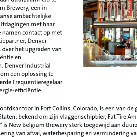
m Brewery, een in
anse ambachtelijke
 uitdagingen met haar
Ze namen contact op met
tiepartner, Denver
s over het upgraden van
ëntie en
. Denver Industrial
om een oplossing te
erde Frequentieregelaar
gie-efficiëntie.
fdkantoor in Fort Collins, Colorado, is een van de 
taten, bekend om zijn vlaggenschipbier, Fat Tire Amb
on* is New Belgium Brewery sterk toegewijd aan duu
ering van afval, waterbesparing en vermindering va