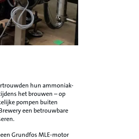
 vertrouwden hun ammoniak-
tijdens het brouwen – op
kelijke pompen buiten
 Brewery een betrouwbare
seren.
r een Grundfos MLE-motor