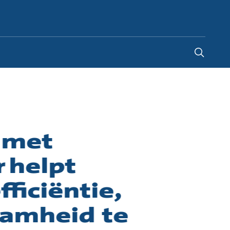
Belgium
-
FR
|
NL
 met
 helpt
ficiëntie,
amheid te