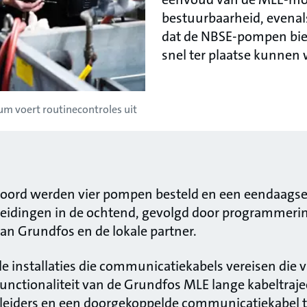
bestuurbaarheid, evena
dat de NBSE-pompen bie
snel ter plaatse kunnen
 voert routinecontroles uit
boord werden vier pompen besteld en een eendaags
 leidingen in de ochtend, gevolgd door programmering
n Grundfos en de lokale partner.
ele installaties die communicatiekabels vereisen die
unctionaliteit van de Grundfos MLE lange kabeltraject
geleiders en een doorgekoppelde communicatiekabel 