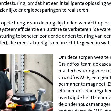
ntiesturing, omdat het een intelligente oplossing 
ienlijke energiebesparingen te realiseren.
 op de hoogte van de mogelijkheden van VFD-oplos
steemefficiëntie en uptime te verbeteren. Ze waren
uring te beheren zonder de ondersteuning van een
), die meestal nodig is om inzicht te geven in wat er
Om deze zorgen weg te 
Grundfos-team de casca
masterbesturing voor r
Grundfos MLE, een geïn
permanente magneet IE5
efficiënter is dan regul
overtuigde het IT-team 
de onderhoudsmanager w
eenvoud van de MLE-moto