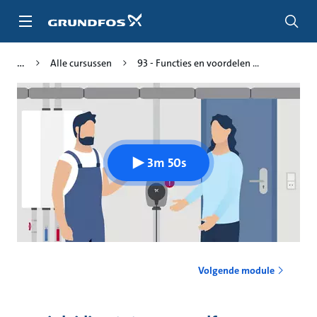
Ga
naar
hoofdinhoud
Alle cursussen
93 - Functies en voordelen ...
3m 50s
Volgende module