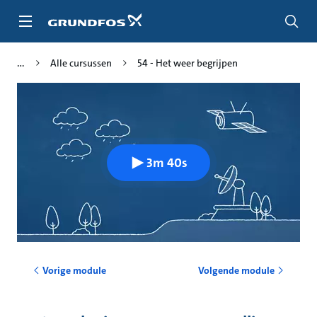
Ga
naar
hoofdinhoud
Alle cursussen
54 - Het weer begrijpen
3m 40s
Vorige module
Volgende module