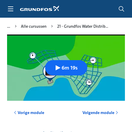
Ga
naar
hoofdinhoud
Alle cursussen
21 - Grundfos Water Distrib...
6m 19s
Vorige module
Volgende module