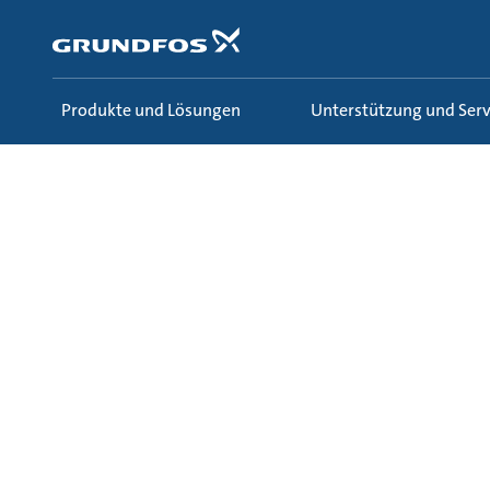
Zum
Inhalt
springen
Produkte und Lösungen
Unterstützung und Serv
Über Grundfos
Karriere
Einstellungsverfahre