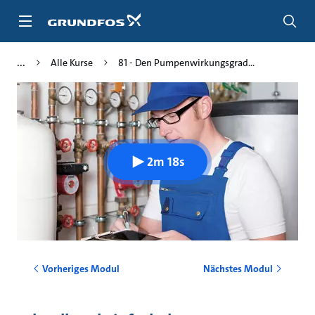
Zum
Inhalt
springen
Alle Kurse
81 - Den Pumpenwirkungsgrad...
2m 18s
Vorheriges Modul
Nächstes Modul