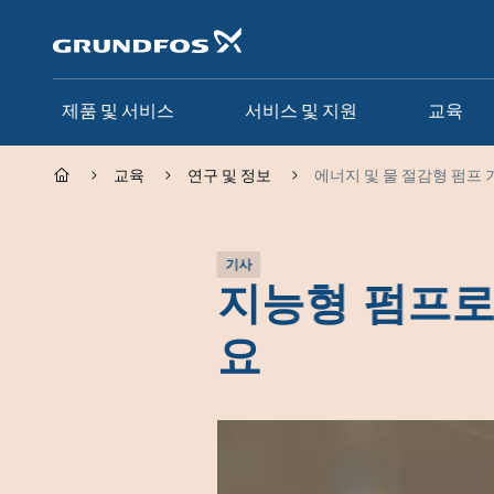
주
요
컨
텐
츠
제품 및 서비스
서비스 및 지원
교육
바
로
가
교육
연구 및 정보
에너지 및 물 절감형 펌프 
기
기사
지능형 펌프로
요