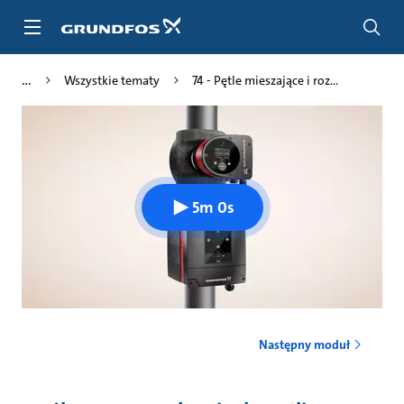
Przejdź
do
głównej
zawartości
Wszystkie tematy
74 - Pętle mieszające i roz...
5m 0s
Następny moduł