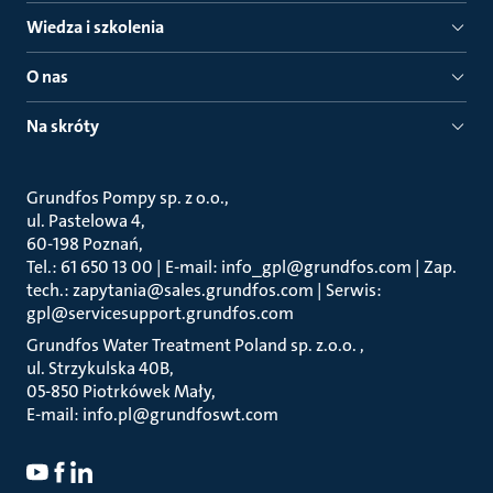
Wiedza i szkolenia
O nas
Na skróty
Grundfos Pompy sp. z o.o.
ul. Pastelowa 4
60-198 Poznań
Tel.: 61 650 13 00 | E-mail: info_gpl@grundfos.com | Zap.
tech.: zapytania@sales.grundfos.com | Serwis:
gpl@servicesupport.grundfos.com
Grundfos Water Treatment Poland sp. z.o.o.
ul. Strzykulska 40B
05-850 Piotrkówek Mały
E-mail: info.pl@grundfoswt.com