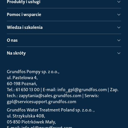
Produkty i usługi
Pomoc i wsparcie
Wiedza i szkolenia
O nas
Na skróty
Grundfos Pompy sp. z o.o.
ul. Pastelowa 4
60-198 Poznań
Tel.: 61 650 13 00 | E-mail: info_gpl@grundfos.com | Zap.
tech.: zapytania@sales.grundfos.com | Serwis:
gpl@servicesupport.grundfos.com
Grundfos Water Treatment Poland sp. z.o.o.
ul. Strzykulska 40B
05-850 Piotrkówek Mały
E-mail: info.pl@grundfoswt.com