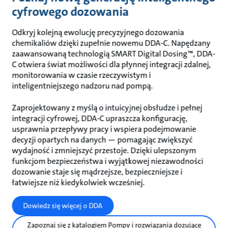
cyfrowego dozowania
Odkryj kolejną ewolucję precyzyjnego dozowania
chemikaliów dzięki zupełnie nowemu DDA-C. Napędzany
zaawansowaną technologią SMART Digital Dosing™, DDA-
C otwiera świat możliwości dla płynnej integracji zdalnej,
monitorowania w czasie rzeczywistym i
inteligentniejszego nadzoru nad pompą.
Zaprojektowany z myślą o intuicyjnej obsłudze i pełnej
integracji cyfrowej, DDA-C upraszcza konfigurację,
usprawnia przepływy pracy i wspiera podejmowanie
decyzji opartych na danych — pomagając zwiększyć
wydajność i zmniejszyć przestoje. Dzięki ulepszonym
funkcjom bezpieczeństwa i wyjątkowej niezawodności
dozowanie staje się mądrzejsze, bezpieczniejsze i
łatwiejsze niż kiedykolwiek wcześniej.
Dowiedz się więcej o DDA
Zapoznaj się z katalogiem Pompy i rozwiązania dozujące