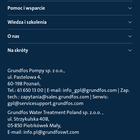
Pomoc i wsparcie
Wiedza i szkolenia
O nas
Na skróty
Grundfos Pompy sp. z o.o.
ul. Pastelowa 4
60-198 Poznań
Tel.: 61 650 13 00 | E-mail: info_gpl@grundfos.com | Zap.
tech.: zapytania@sales.grundfos.com | Serwis:
gpl@servicesupport.grundfos.com
Grundfos Water Treatment Poland sp. z.o.o.
ul. Strzykulska 40B
05-850 Piotrkówek Mały
E-mail: info.pl@grundfoswt.com