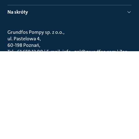
Na skróty
Grundfos Pompy sp. z o.o.
ul. Pastelowa 4
60-198 Poznań
Tel.: 61 650 13 00 | E-mail: info_gpl@grundfos.com | Zap.
tech.: zapytania@sales.grundfos.com | Serwis:
gpl@servicesupport.grundfos.com
Grundfos Water Treatment Poland sp. z.o.o.
ul. Strzykulska 40B
05-850 Piotrkówek Mały
E-mail: info.pl@grundfoswt.com
Zagadnienia prawne
Strategia Podatkowa
Newsletter