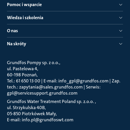
Pomoc i wsparcie
Wiedza i szkolenia
O nas
Na skróty
Grundfos Pompy sp. z o.o.
ul. Pastelowa 4
60-198 Poznań
Tel.: 61 650 13 00 | E-mail: info_gpl@grundfos.com | Zap.
tech.: zapytania@sales.grundfos.com | Serwis:
gpl@servicesupport.grundfos.com
Grundfos Water Treatment Poland sp. z.o.o.
ul. Strzykulska 40B
05-850 Piotrkówek Mały
E-mail: info.pl@grundfoswt.com