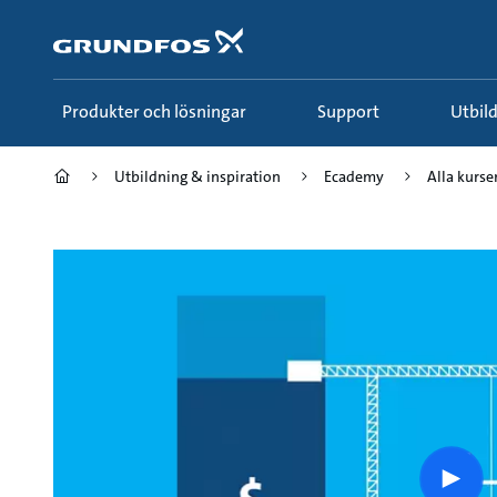
Gå
till
huvudinnehållet
Produkter och lösningar
Support
Utbi
Utbildning & inspiration
Ecademy
Alla kurse
Play