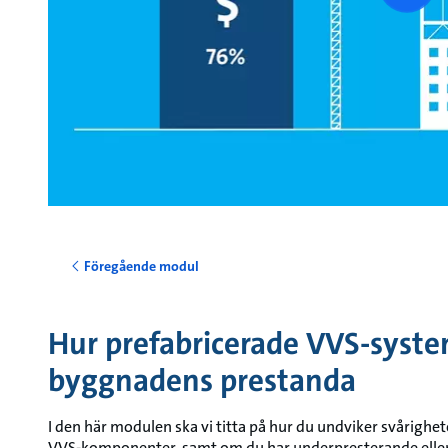
vide
Föregående modul
Hur prefabricerade VVS-syste
byggnadens prestanda
I den här modulen ska vi titta på hur du undviker svårighe
VVS-komponenter, samt om du har underpresterande eller 