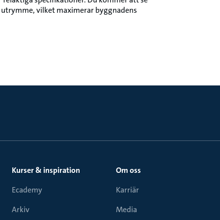
re utrymme, vilket maximerar byggnadens
Kurser & inspiration
Om oss
Ecademy
Karriär
Arkiv
Media