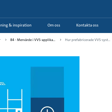
ldning & inspiration
Om oss
Kontakta oss
r
84 - Mervärde i VVS-applika...
Hur prefabricerade VVS-syst...