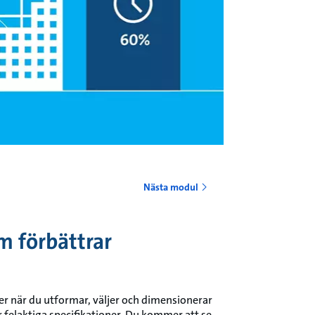
o
Nästa modul
m förbättrar
ter när du utformar, väljer och dimensionerar
felaktiga specifikationer. Du kommer att se