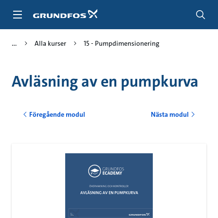
Gå
till
huvudinnehållet
Alla kurser
15 - Pumpdimensionering
Avläsning av en pumpkurva
Föregående modul
Nästa modul