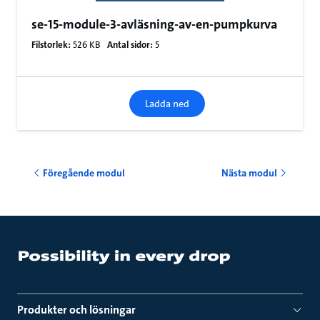
se-15-module-3-avläsning-av-en-pumpkurva
Filstorlek:
526 KB
Antal sidor:
5
Ladda ned
Föregående modul
Nästa modul
Produkter och lösningar