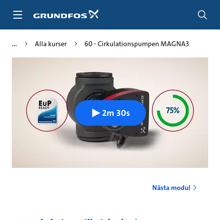
Gå
till
huvudinnehållet
Alla kurser
60 - Cirkulationspumpen MAGNA3
2m 30s
Nästa modul