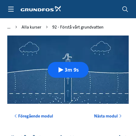
Gå
till
huvudinnehållet
Alla kurser
92 - Förstå vårt grundvatten
3m 9s
Föregående modul
Nästa modul