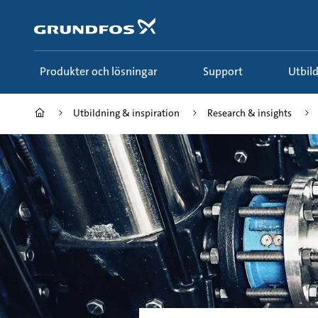
Gå
till
huvudinnehållet
Produkter och lösningar
Support
Utbi
Utbildning & inspiration
Research & insights