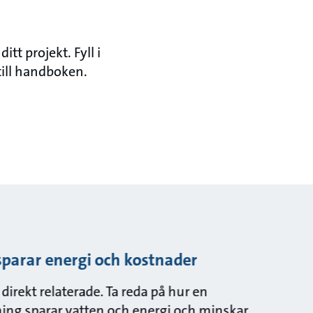
tt projekt. Fyll i
till handboken.
sparar energi och kostnader
 direkt relaterade. Ta reda på hur en
ing sparar vatten och energi och minskar