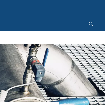
Sweden
-
SV