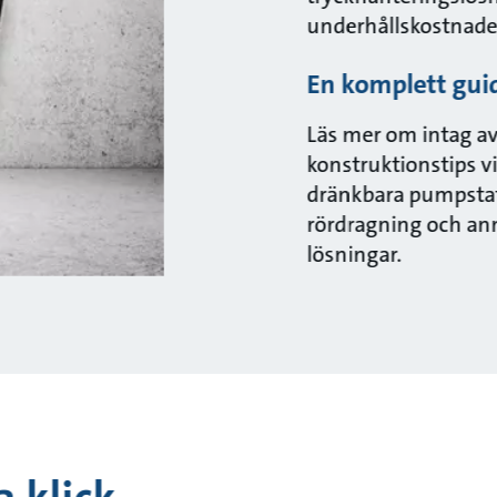
underhållskostnader
En komplett guid
Läs mer om intag av
konstruktionstips v
dränkbara pumpstat
rördragning och an
lösningar.