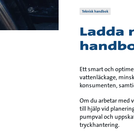
Teknisk handbok
Ladda 
handbo
Ett smart och optime
vattenläckage, minska
konsumenten, samtidi
Om du arbetar med v
till hjälp vid planer
pumpval och uppskatt
tryckhantering.