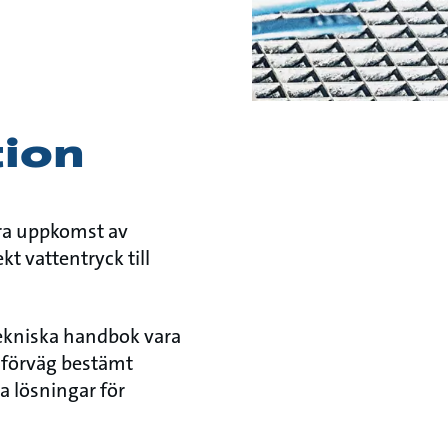
tion
era uppkomst av
t vattentryck till
ekniska handbok vara
i förväg bestämt
a lösningar för