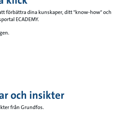
a klick
 att förbättra dina kunskaper, ditt "know-how" och
gsportal ECADEMY.
ngen.
ar och insikter
ikter från Grundfos.