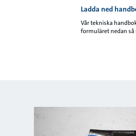
Ladda ned handb
Vår tekniska handbok h
formuläret nedan så s