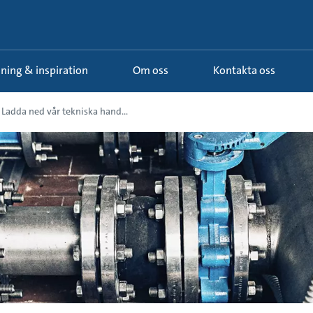
ldning & inspiration
Om oss
Kontakta oss
Ladda ned vår tekniska hand...