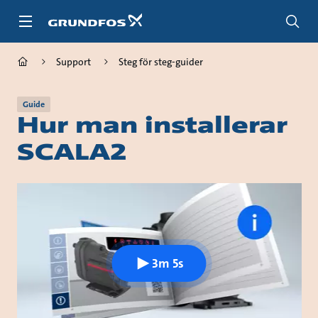
Gå
till
huvudinnehållet
Support
Steg för steg-guider
Guide
Hur man installerar
SCALA2
3m 5s