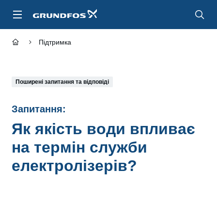
Перейти
до
основного
контенту
Підтримка
Поширені запитання та відповіді
Запитання:
Як якість води впливає
на термін служби
електролізерів?