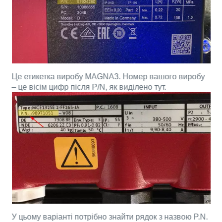
Це етикетка виробу MAGNA3. Номер вашого виробу
– це вісім цифр після P/N, як виділено тут.
У цьому варіанті потрібно знайти рядок з назвою P.N.