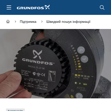
Перейти
до
основного
контенту
Підтримка
Швидкий пошук інформації