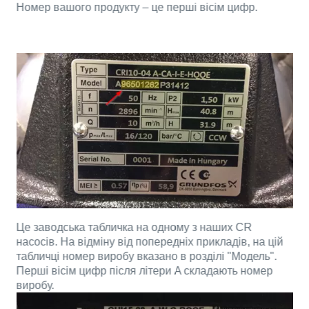
Номер вашого продукту – це перші вісім цифр.
Це заводська табличка на одному з наших CR
насосів. На відміну від попередніх прикладів, на цій
табличці номер виробу вказано в розділі "Модель".
Перші вісім цифр після літери A складають номер
виробу.