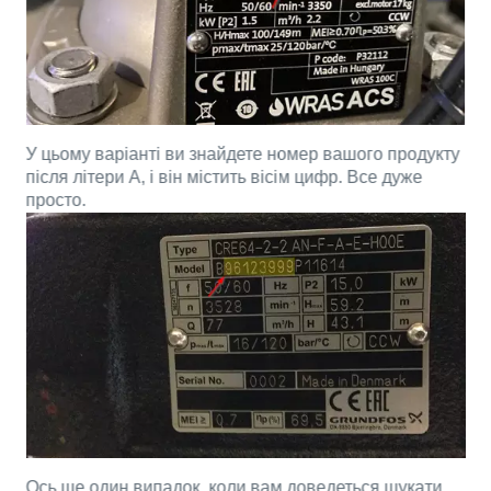
У цьому варіанті ви знайдете номер вашого продукту
після літери А, і він містить вісім цифр. Все дуже
просто.
Ось ще один випадок, коли вам доведеться шукати